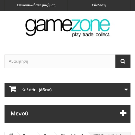
Επικοινωνήστε μαζί μας
Σύνδεση
Καλάθι:
(άδειο)
Μενού