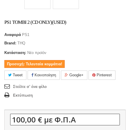
PS1 TOMBI 2 (CD ONLY)(USED)
Αναφορά
PS1
Brand:
THQ
Κατάσταση:
Νέο προϊόν
Προσοχή: Τελευταία κομμάτια!
Tweet
Κοινοποίηση
Google+
Pinterest
Στείλτε σ' ένα φίλο
Εκτύπωση
100,00 €
με Φ.Π.Α