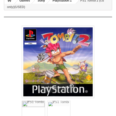
Games
Sony
Playstation 1
PS1 Tombi 2 (cd
only)(USED)
Μεγαλύτερη προβολή