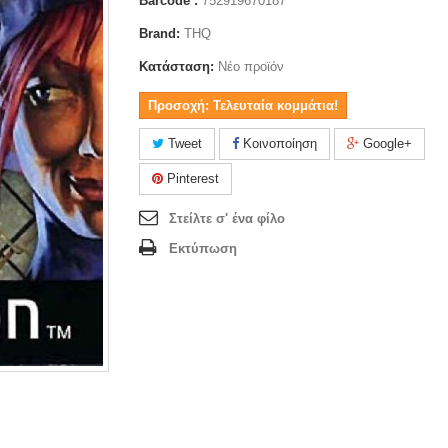
Barcode :
752919670187
Brand:
THQ
Κατάσταση:
Νέο προϊόν
Προσοχή: Τελευταία κομμάτια!
Tweet
Κοινοποίηση
Google+
Pinterest
Στείλτε σ' ένα φίλο
Εκτύπωση