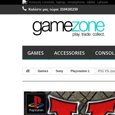
Καλέστε μας τώρα:
2104181150
GAMES
ACCESSORIES
CONSOL
Games
Sony
Playstation 1
PS1 VS. (u