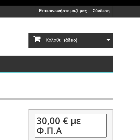
Επικοινωνήστε μαζί μας
Σύνδεση
Καλάθι:
(άδειο)
30,00 €
με
Φ.Π.Α