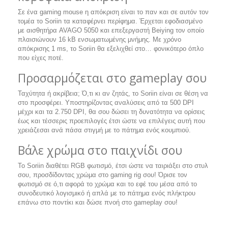
Σε ένα gaming mouse η απόκριση είναι το παν και σε αυτόν τον
τομέα το Soriin τα καταφέρνει περίφημα. Έρχεται εφοδιασμένο
με αισθητήρα AVAGO 5050 και επεξεργαστή Beiying τον οποίο
πλαισιώνουν 16 kB ενσωματωμένης μνήμης. Με χρόνο
απόκρισης 1 ms, το Soriin θα εξελιχθεί στο… φονικότερο όπλο
που είχες ποτέ.
Προσαρμόζεται στο gameplay σου
Ταχύτητα ή ακρίβεια; Ό,τι κι αν ζητάς, το Soriin είναι σε θέση να
στο προσφέρει. Υποστηρίζοντας αναλύσεις από τα 500 DPI
μέχρι και τα 2.750 DPI, θα σου δώσει τη δυνατότητα να ορίσεις
έως και τέσσερις προεπιλογές έτσι ώστε να επιλέγεις αυτή που
χρειάζεσαι ανά πάσα στιγμή με το πάτημα ενός κουμπιού.
Βάλε χρώμα στο παιχνίδι σου
Το Soriin διαθέτει RGB φωτισμό, έτσι ώστε να ταιριάξει στο στυλ
σου, προσδίδοντας χρώμα στο gaming rig σου! Όρισε τον
φωτισμό σε ό,τι αφορά το χρώμα και το εφέ του μέσα από το
συνοδευτικό λογισμικό ή απλά με το πάτημα ενός πλήκτρου
επάνω στο ποντίκι και δώσε πνοή στο gameplay σου!