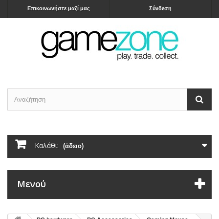
Επικοινωνήστε μαζί μας
Σύνδεση
Καλάθι:
(άδειο)
Μενού