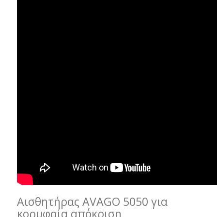
Αισθητήρας AVAGO 5050 για
κορυφαία απόκριση