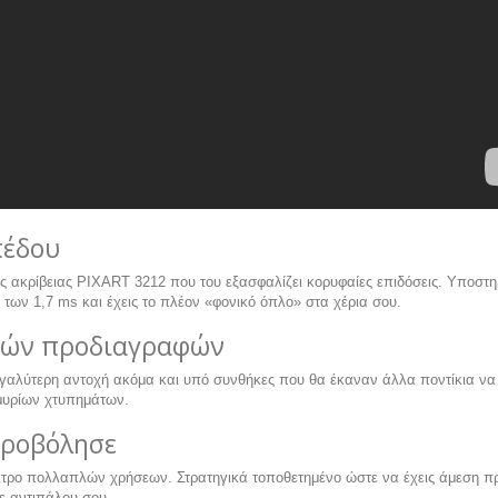
πέδου
ς ακρίβειας PIXART 3212 που του εξασφαλίζει κορυφαίες επιδόσεις. Υποστηρ
των 1,7 ms και έχεις το πλέον «φονικό όπλο» στα χέρια σου.
κών προδιαγραφών
μεγαλύτερη αντοχή ακόμα και υπό συνθήκες που θα έκαναν άλλα ποντίκια να 
μμυρίων χτυπημάτων.
υροβόλησε
ήκτρο πολλαπλών χρήσεων. Στρατηγικά τοποθετημένο ώστε να έχεις άμεση π
ε αντιπάλου σου.