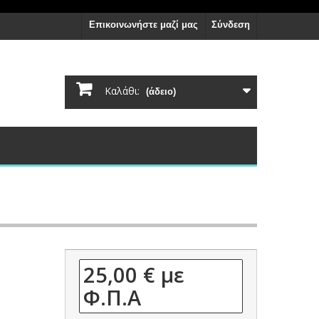
Επικοινωνήστε μαζί μας
Σύνδεση
Καλάθι:
(άδειο)
25,00 €
με
Φ.Π.Α