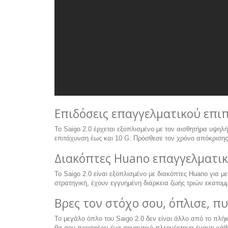
Επιδόσεις επαγγελματικού επι
Το Saigo 2.0 έρχεται εξοπλισμένο με τον αισθητήρα υψηλή
επιτάχυνση έως και 10 G. Πρόσθεσε τον χρόνο απόκρισης 
Διακόπτες Huano επαγγελματι
Το Saigo 2.0 είναι εξοπλισμένο με διακόπτες Huano για 
στρατηγική, έχουν εγγυημένη διάρκεια ζωής τριών εκατο
Βρες τον στόχο σου, όπλισε, π
Το μεγάλο όπλο του Saigo 2.0 δεν είναι άλλο από το πλ
θα σου προσφέρει ένα σημαντικό πλεονέκτημα έναντι κάθ